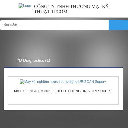
CÔNG TY TNHH THƯƠNG MẠI KỸ
THUẬT TPCOM
YD DIAGNOSTICS
YD Diagnostics
(1)
MÁY XÉT NGHIỆM NƯỚC TIỂU TỰ ĐỘNG URISCAN SUPER+.